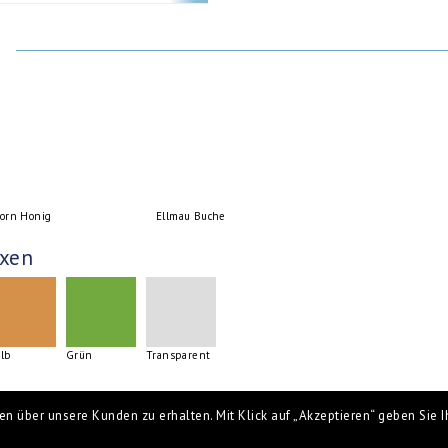
orn Honig
Ellmau Buche
xen
lb
Grün
Transparent
n über unsere Kunden zu erhalten. Mit Klick auf „Akzeptieren“ geben Sie Ih