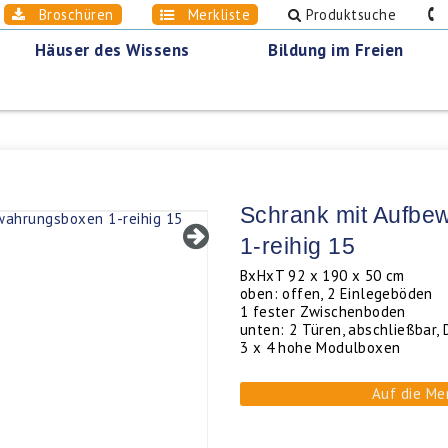
Broschüren
Merkliste
Produktsuche
0
Häuser des Wissens
Bildung im Freien
Schrank mit Aufb
1-reihig 15
BxHxT 92 x 190 x 50 cm
oben: offen, 2 Einlegeböden
1 fester Zwischenboden
unten: 2 Türen, abschließbar, 
3 x 4 hohe Modulboxen
Auf die Me