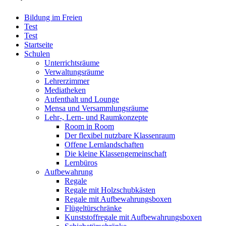
Bildung im Freien
Test
Test
Startseite
Schulen
Unterrichtsräume
Verwaltungsräume
Lehrerzimmer
Mediatheken
Aufenthalt und Lounge
Mensa und Versammlungsräume
Lehr-, Lern- und Raumkonzepte
Room in Room
Der flexibel nutzbare Klassenraum
Offene Lernlandschaften
Die kleine Klassengemeinschaft
Lernbüros
Aufbewahrung
Regale
Regale mit Holzschubkästen
Regale mit Aufbewahrungsboxen
Flügeltürschränke
Kunststoffregale mit Aufbewahrungsboxen