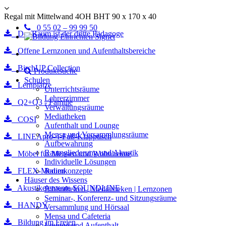
Regal mit Mittelwand 4OH BHT 90 x 170 x 40
0 55 02 – 99 99 50
Der Raum ist der dritte Pädagoge
Offene Lernzonen und Aufenthaltsbereiche
BirchUP Collection
Produktsuche
Schulen
Lernplätze
Unterrichtsräume
Lehrerzimmer
Q2+Q3 - Familie
Verwaltungsräume
Mediatheken
COSI
Aufenthalt und Lounge
Mensa und Versammlungsräume
LINEApro-4-Fuß-Klapptisch
Aufbewahrung
Raumgliederung und Akustik
Möbel für Mensen und Wohnheime
Individuelle Lösungen
FLEX-Medien
Raumkonzepte
Häuser des Wissens
Akustikelemente SOUNDLINE
Bibliotheken | Mediatheken | Lernzonen
Seminar-, Konferenz- und Sitzungsräume
HANDY
Versammlung und Hörsaal
Mensa und Cafeteria
Bildung im Freien
Lounge und Aufenthalt