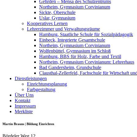
Gehrden – Mensa des Schulzentrums
Northeim, Gymnasium Corvinianum
Sickte, Oberschule
Uslar, Gymnasium
Kooperatives Lernen
Lehrerzimmer und Verwaltungsräume
Hamburg, Staatliche Schule für Sozialpädagogik
Einbeck, Integrierte Gesamtschule
Northeim, Gymnasium Corvinianum
Wolfenbüttel, Gymnasium im Schloß
Hamburg, BBS für Holz, Farbe und Textil
Northeim, Gymnasium Corvinianum: Lehrerhaus
Bad Gandersheim, Grundschule
Clausthal-Zellerfeld, Fachschule für Wirtschaft un
Dienstleistungen
Einrichtungsplanung
Farbgestaltung
Über Uns
Kontakt
Impressum
Merkliste
Martin Brauns | Bildung Einrichten
Bördeler Weg 12