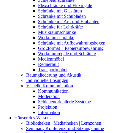
Schiebetürschränke
Flexschränke und Flexregale
Schränke mit Glastüren
Schränke mit Schubladen
Schränke mit An- und Einbauten
Schränke für Lehrkräfte
Musikraumschränke
Werkraumschränke
Schränke mit Aufbewahrungsboxen
Großformat – Papieraufbewahrung
Werkraumregale und Schränke
Medienmöbel
Rednerpult
Transportmöbel
Raumgliederung und Akustik
Individuelle Lösungen
Visuelle Kommunikation
Kommunikation
Moderation
Schienenorientierte Systeme
Projektion
Information
Häuser des Wissens
Bibliotheken | Mediatheken | Lernzonen
Seminar-, Konferenz- und Sitzungsräume