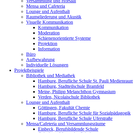
Versammlung und Hörsaal
Mensa und Cafeteria
Lounge und Aufenthalt
Raumgliederung und Akustik
Visuelle Kommunikation
Kommunikation
Moderation
Schienenorientierte Systeme
Projektion
Information
Büro
Aufbewahrung
Individuelle Lösungen
Projektbeispiele
Bibliothek und Mediathek
Hamburg, Berufliche Schule St. Pauli Medienrau
Hamburg, Stadtteilschule Bramfeld
Meine, Philipp Melanchthon Gymnasium
Verden, Nicolaischule Bibliothek
Lounge und Aufenthalt
Göttingen, Fakultät Chemie
Hamburg, Berufliche Schule für Sozialpädagogik
Hamburg, Berufliche Schule Uferstraße
Mensa/Cafeteria und Versammlungsräume
Einbeck, Berufsbildende Schule