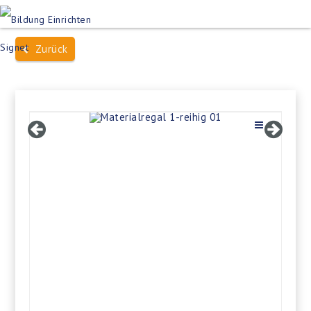
Produktsuche
Schulen
Häuser des Wissens
Zurück
Bildung im Freien
Projektbeispiele
Dienstleistungen
Über Uns
Kontakt
Merkliste
Impressum +
Datenschutz