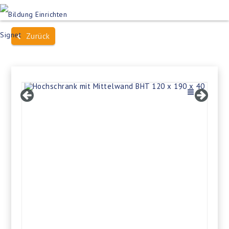
Produktsuche
Schulen
Häuser des Wissens
Zurück
Bildung im Freien
Projektbeispiele
Dienstleistungen
Über Uns
Kontakt
Merkliste
Impressum +
Datenschutz