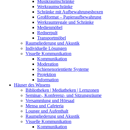
Musikraumschränke
Werkraumschränke
Schränke mit Aufbewahrungsboxen
Großformat – Papieraufbewahrung
Werkraumregale und Schränke
Medienmöbel
Rednerpult
Transportmöbel
Raumgliederung und Akustik
Individuelle Lösungen
Visuelle Kommunikation
Kommunikation
Moderation
Schienenorientierte Systeme
Projektion
Information
Häuser des Wissens
Bibliotheken | Mediatheken | Lernzonen
Seminar-, Konferenz- und Sitzungsräume
Versammlung und Hörsaal
Mensa und Cafeteria
Lounge und Aufenthalt
Raumgliederung und Akustik
Visuelle Kommunikation
Kommunikation