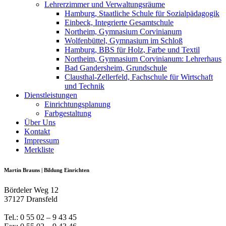
Lehrerzimmer und Verwaltungsräume
Hamburg, Staatliche Schule für Sozialpädagogik
Einbeck, Integrierte Gesamtschule
Northeim, Gymnasium Corvinianum
Wolfenbüttel, Gymnasium im Schloß
Hamburg, BBS für Holz, Farbe und Textil
Northeim, Gymnasium Corvinianum: Lehrerhaus
Bad Gandersheim, Grundschule
Clausthal-Zellerfeld, Fachschule für Wirtschaft
und Technik
Dienstleistungen
Einrichtungsplanung
Farbgestaltung
Über Uns
Kontakt
Impressum
Merkliste
Martin Brauns | Bildung Einrichten
Bördeler Weg 12
37127 Dransfeld
Tel.: 0 55 02 – 9 43 45