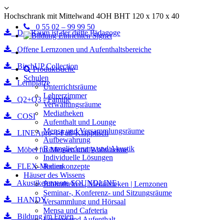
Hochschrank mit Mittelwand 4OH BHT 120 x 170 x 40
0 55 02 – 99 99 50
Der Raum ist der dritte Pädagoge
Offene Lernzonen und Aufenthaltsbereiche
BirchUP Collection
Produktsuche
Schulen
Lernplätze
Unterrichtsräume
Lehrerzimmer
Q2+Q3 - Familie
Verwaltungsräume
Mediatheken
COSI
Aufenthalt und Lounge
Mensa und Versammlungsräume
LINEApro-4-Fuß-Klapptisch
Aufbewahrung
Raumgliederung und Akustik
Möbel für Mensen und Wohnheime
Individuelle Lösungen
FLEX-Medien
Raumkonzepte
Häuser des Wissens
Akustikelemente SOUNDLINE
Bibliotheken | Mediatheken | Lernzonen
Seminar-, Konferenz- und Sitzungsräume
HANDY
Versammlung und Hörsaal
Mensa und Cafeteria
Bildung im Freien
Lounge und Aufenthalt