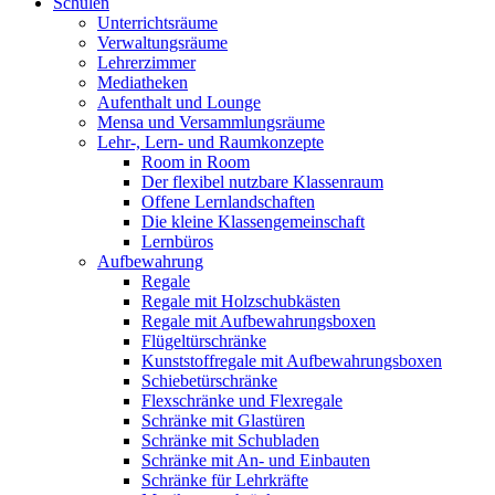
Schulen
Unterrichtsräume
Verwaltungsräume
Lehrerzimmer
Mediatheken
Aufenthalt und Lounge
Mensa und Versammlungsräume
Lehr-, Lern- und Raumkonzepte
Room in Room
Der flexibel nutzbare Klassenraum
Offene Lernlandschaften
Die kleine Klassengemeinschaft
Lernbüros
Aufbewahrung
Regale
Regale mit Holzschubkästen
Regale mit Aufbewahrungsboxen
Flügeltürschränke
Kunststoffregale mit Aufbewahrungsboxen
Schiebetürschränke
Flexschränke und Flexregale
Schränke mit Glastüren
Schränke mit Schubladen
Schränke mit An- und Einbauten
Schränke für Lehrkräfte