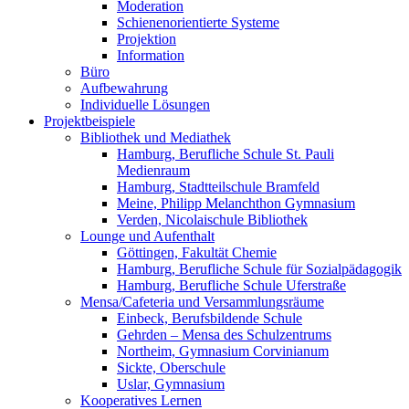
Moderation
Schienenorientierte Systeme
Projektion
Information
Büro
Aufbewahrung
Individuelle Lösungen
Projektbeispiele
Bibliothek und Mediathek
Hamburg, Berufliche Schule St. Pauli
Medienraum
Hamburg, Stadtteilschule Bramfeld
Meine, Philipp Melanchthon Gymnasium
Verden, Nicolaischule Bibliothek
Lounge und Aufenthalt
Göttingen, Fakultät Chemie
Hamburg, Berufliche Schule für Sozialpädagogik
Hamburg, Berufliche Schule Uferstraße
Mensa/Cafeteria und Versammlungsräume
Einbeck, Berufsbildende Schule
Gehrden – Mensa des Schulzentrums
Northeim, Gymnasium Corvinianum
Sickte, Oberschule
Uslar, Gymnasium
Kooperatives Lernen